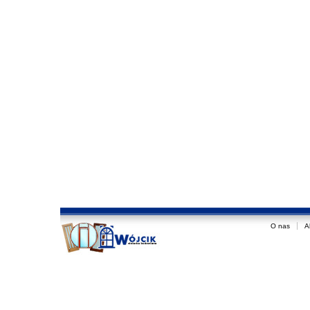
O nas
A